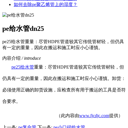
如何去除pe聚乙烯管上的湿度？
pe给水管dn25
pe25给水管重量：尽管HDPE管道较其它传统管材轻，但仍具
有一定的重量，因此在搬运和施工时应小心谨慎。
内容介绍
/ introduce
pe25给水管
重量：尽管HDPE管道较其它传统管材轻，但
仍具有一定的重量，因此在搬运和施工时应小心谨慎。卸货：
必须使用正确的卸货设施，应检查所有用于搬运的工具是否符
合要求。
（此内容由
www.fjcdjc.com
提供）
上一条:
pe复合管
下一条:
pe小口径给水管